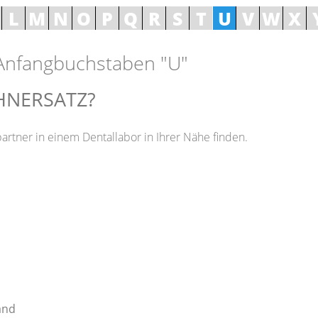
L
M
N
O
P
Q
R
S
T
U
V
W
X
 Anfangbuchstaben "U"
HNERSATZ?
artner in einem Dentallabor in Ihrer Nähe finden.
and