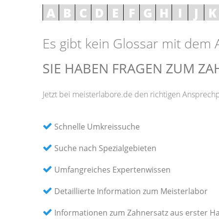
A
B
C
D
E
F
G
H
I
J
K
Es gibt kein Glossar mit dem
SIE HABEN FRAGEN ZUM ZA
Jetzt bei meisterlabore.de den richtigen Ansprechp
Schnelle Umkreissuche
Suche nach Spezialgebieten
Umfangreiches Expertenwissen
Detaillierte Information zum Meisterlabor
Informationen zum Zahnersatz aus erster H