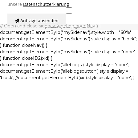
unsere
Datenschutzerklärung
Anfrage absenden
// Open and close sidenav function openNav() {
powered by
www.page-man.com
document.getElementById("mySidenav").style.width = "60%";
document.getElementById("mySidenav").style.display = "block";
} function closeNav() {
document.getElementById("mySidenav").style.display = "none";
} function closeID2(xid) {
document.getElementById('alleblogs').style.display = 'none';
document.getElementById('alleblogsbutton').style.display =
'block'; //document.getElementById(xid).style.display = 'none'; }