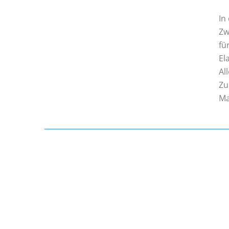
In
Zw
fü
El
Al
Zu
Ma