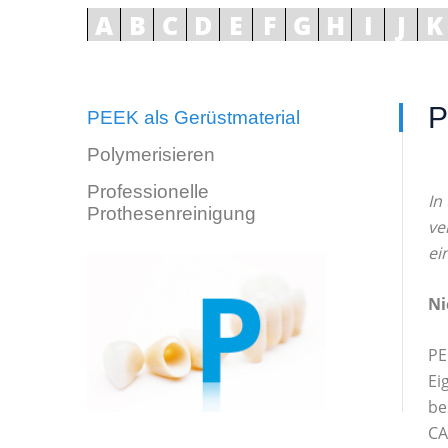
A
B
C
D
E
F
G
H
I
J
K
P
PEEK als Gerüstmaterial
Polymerisieren
Professionelle
In
Prothesenreinigung
ve
ei
Ni
PE
Ei
be
CA