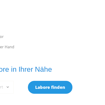
bor
ter Hand
re in Ihrer Nähe
rt
Labore finden