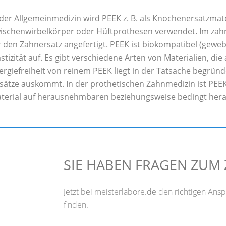
 der Allgemeinmedizin wird PEEK z. B. als Knochenersatzmate
ischenwirbelkörper oder Hüftprothesen verwendet. Im zah
r den Zahnersatz angefertigt. PEEK ist biokompatibel (gewe
astizität auf. Es gibt verschiedene Arten von Materialien, di
lergiefreiheit von reinem PEEK liegt in der Tatsache begründ
sätze auskommt. In der prothetischen Zahnmedizin ist PEEK a
terial auf herausnehmbaren beziehungsweise bedingt her
SIE HABEN FRAGEN ZUM
Jetzt bei meisterlabore.de den richtigen Ans
finden.