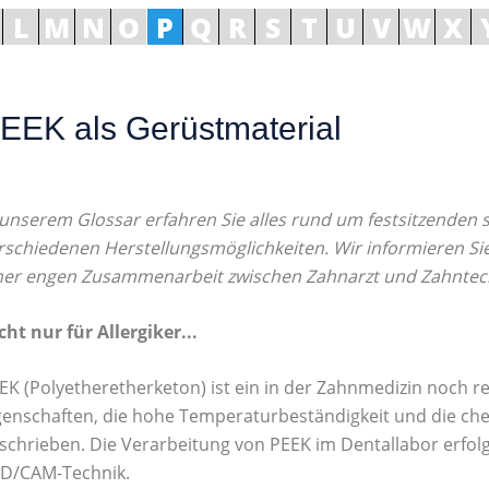
L
M
N
O
P
Q
R
S
T
U
V
W
X
EEK als Gerüstmaterial
 unserem Glossar erfahren Sie alles rund um festsitzende
rschiedenen Herstellungsmöglichkeiten. Wir informieren Sie
ner engen Zusammenarbeit zwischen Zahnarzt und Zahntec
cht nur für Allergiker...
EK (Polyetheretherketon) ist ein in der Zahnmedizin noch r
genschaften, die hohe Temperaturbeständigkeit und die chem
schrieben. Die Verarbeitung von PEEK im Dentallabor erfolg
D/CAM-Technik.