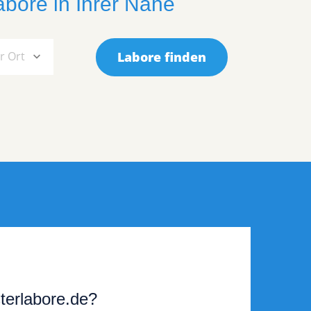
abore in Ihrer Nähe
r Ort
Labore finden