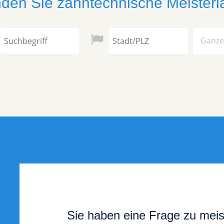
nden Sie zahntechnische Meisterl
Ganze