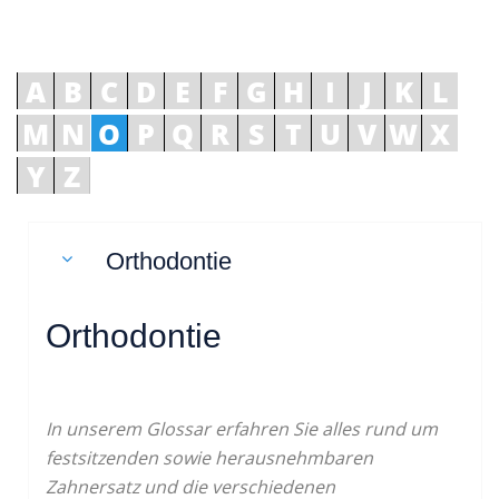
A
B
C
D
E
F
G
H
I
J
K
L
M
N
O
P
Q
R
S
T
U
V
W
X
Y
Z
Orthodontie
Orthodontie
In unserem Glossar erfahren Sie alles rund um
festsitzenden sowie herausnehmbaren
Zahnersatz und die verschiedenen