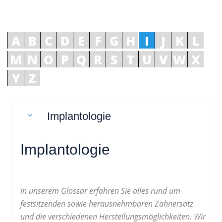
A
B
C
D
E
F
G
H
I
J
K
L
M
N
O
P
Q
R
S
T
U
V
W
X
Y
Z
Implantologie
Implantologie
In unserem Glossar erfahren Sie alles rund um
festsitzenden sowie herausnehmbaren Zahnersatz
und die verschiedenen Herstellungsmöglichkeiten. Wir