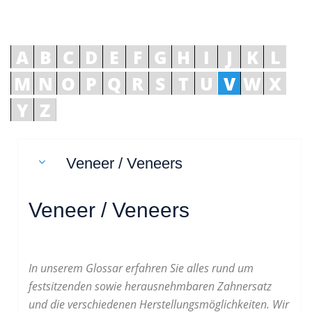
A
B
C
D
E
F
G
H
I
J
K
L
M
N
O
P
Q
R
S
T
U
V
W
X
Y
Z
Veneer / Veneers
Veneer / Veneers
In unserem Glossar erfahren Sie alles rund um
festsitzenden sowie herausnehmbaren Zahnersatz
und die verschiedenen Herstellungsmöglichkeiten. Wir